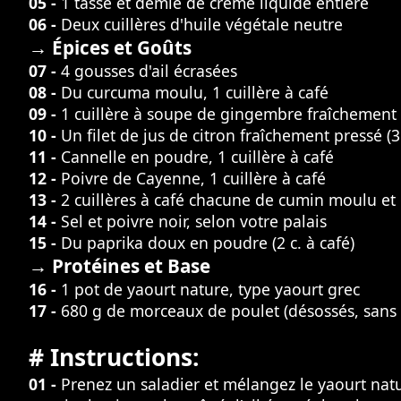
05 -
1 tasse et demie de crème liquide entière
06 -
Deux cuillères d'huile végétale neutre
→ Épices et Goûts
07 -
4 gousses d'ail écrasées
08 -
Du curcuma moulu, 1 cuillère à café
09 -
1 cuillère à soupe de gingembre fraîchement
10 -
Un filet de jus de citron fraîchement pressé (
11 -
Cannelle en poudre, 1 cuillère à café
12 -
Poivre de Cayenne, 1 cuillère à café
13 -
2 cuillères à café chacune de cumin moulu e
14 -
Sel et poivre noir, selon votre palais
15 -
Du paprika doux en poudre (2 c. à café)
→ Protéines et Base
16 -
1 pot de yaourt nature, type yaourt grec
17 -
680 g de morceaux de poulet (désossés, sans
# Instructions:
01 -
Prenez un saladier et mélangez le yaourt natu