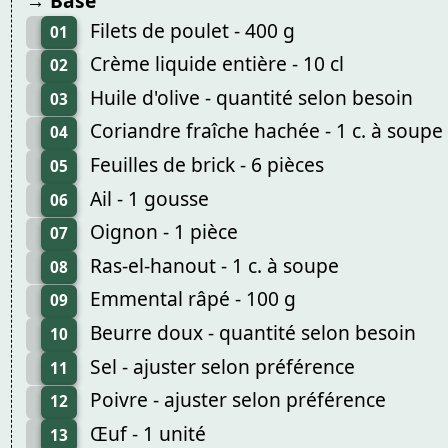
→ Base
Filets de poulet - 400 g
01
Crème liquide entière - 10 cl
02
Huile d'olive - quantité selon besoin
03
Coriandre fraîche hachée - 1 c. à soupe
04
Feuilles de brick - 6 pièces
05
Ail - 1 gousse
06
Oignon - 1 pièce
07
Ras-el-hanout - 1 c. à soupe
08
Emmental râpé - 100 g
09
Beurre doux - quantité selon besoin
10
Sel - ajuster selon préférence
11
Poivre - ajuster selon préférence
12
Œuf - 1 unité
13