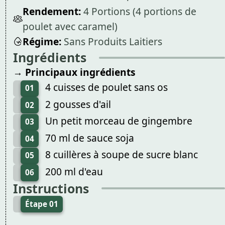
Rendement:
4 Portions (4 portions de
poulet avec caramel)
Régime:
Sans Produits Laitiers
Ingrédients
→ Principaux ingrédients
4 cuisses de poulet sans os
01
2 gousses d'ail
02
Un petit morceau de gingembre
03
70 ml de sauce soja
04
8 cuillères à soupe de sucre blanc
05
200 ml d'eau
06
Instructions
Étape 01