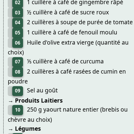
1 cuillère à café de gingembre râpé
02
½ cuillère à café de sucre roux
03
2 cuillères à soupe de purée de tomate
04
1 cuillère à café de fenouil moulu
05
Huile d'olive extra vierge (quantité au
06
choix)
⅕ cuillère à café de curcuma
07
2 cuillères à café rasées de cumin en
08
poudre
Sel au goût
09
→ Produits Laitiers
250 g yaourt nature entier (brebis ou
10
chèvre au choix)
→ Légumes