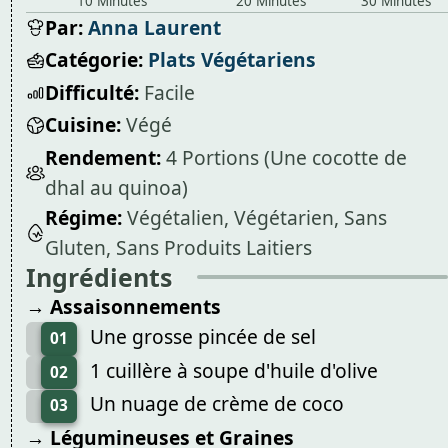
10 Minutes
20 Minutes
30 Minutes
Par:
Anna Laurent
Catégorie:
Plats Végétariens
Difficulté:
Facile
Cuisine:
Végé
Rendement:
4 Portions (Une cocotte de
dhal au quinoa)
Régime:
Végétalien, Végétarien, Sans
Gluten, Sans Produits Laitiers
Ingrédients
→ Assaisonnements
Une grosse pincée de sel
01
1 cuillère à soupe d'huile d'olive
02
Un nuage de crème de coco
03
→ Légumineuses et Graines