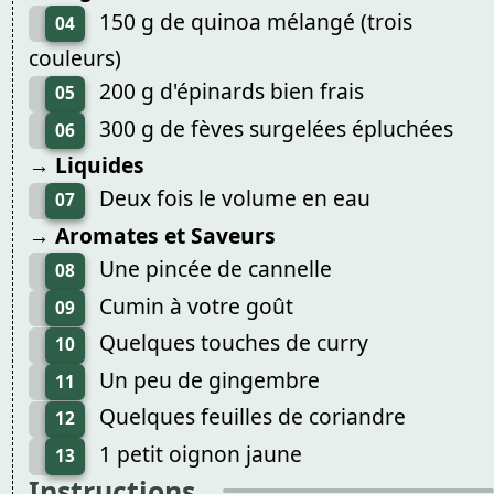
150 g de quinoa mélangé (trois
04
couleurs)
200 g d'épinards bien frais
05
300 g de fèves surgelées épluchées
06
→ Liquides
Deux fois le volume en eau
07
→ Aromates et Saveurs
Une pincée de cannelle
08
Cumin à votre goût
09
Quelques touches de curry
10
Un peu de gingembre
11
Quelques feuilles de coriandre
12
1 petit oignon jaune
13
Instructions