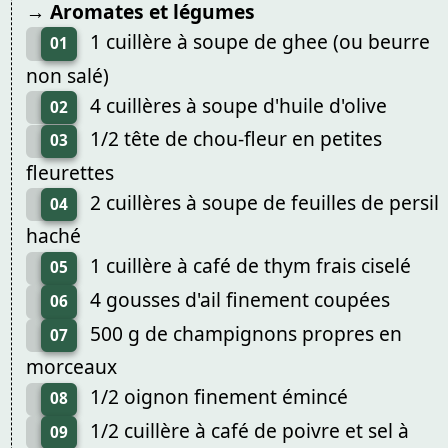
→ Aromates et légumes
1 cuillère à soupe de ghee (ou beurre
01
non salé)
4 cuillères à soupe d'huile d'olive
02
1/2 tête de chou-fleur en petites
03
fleurettes
2 cuillères à soupe de feuilles de persil
04
haché
1 cuillère à café de thym frais ciselé
05
4 gousses d'ail finement coupées
06
500 g de champignons propres en
07
morceaux
1/2 oignon finement émincé
08
1/2 cuillère à café de poivre et sel à
09